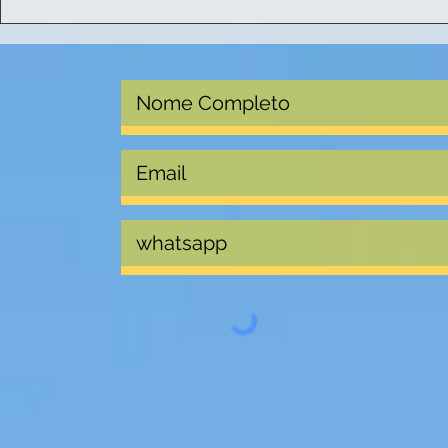
Nova parceria KAMPA -
Chegou o p
rede JOY
ecoturismo
focado em 
no Pantana