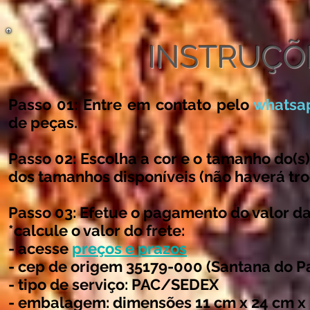
INSTRUÇÕ
Passo 01:
Entre em contato pelo
whatsa
de peças.
Passo 02:
Escolha a cor e o tamanho do(s)
dos tamanhos disponíveis
(não haverá tro
Passo 03:
Efetue o pagamento do valor da 
*calcule o valor do frete:
- acesse
preços e prazos
- cep de origem 35179-000 (Santana do P
- tipo de serviço: PAC/SEDEX
- embalagem: dimensões 11 cm x 24 cm x