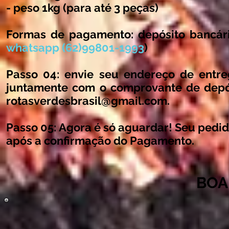
- peso 1kg (para até 3 peças)
Formas de pagamento:
depósito bancár
whatsapp (62)99801-1993
)
Passo 04:
envie seu endereço de entreg
juntamente com o comprovante de depós
rotasverdesbrasil@gmail.com
.
Passo 05:
Agora é só aguardar! Seu pedido
após a confirmação do Pagamento.
BOA