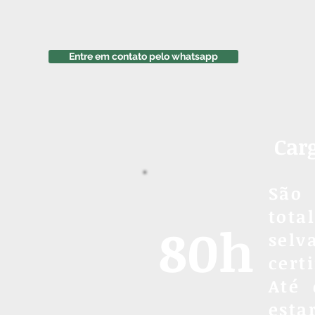
Entre em contato pelo whatsapp
Car
São
tot
80h
sel
cert
Até 
esta