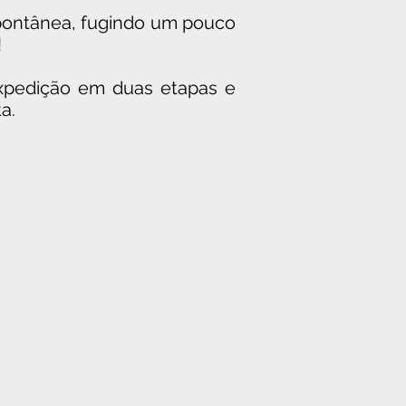
spontânea, fugindo um pouco
!
expedição em dua
s etapas e
a.