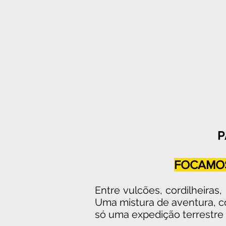
P
FOCAMOS
E
ntre vulcões, cordilheira
Uma mistura de aventura, 
só uma expedição terrestre 