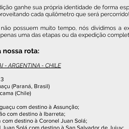
ição ganhe sua própria identidade de forma e
roveitando cada quilômetro que será percorrido
e não possuem muito tempo, nós dividimos a 
 apenas uma das etapas ou da expedição complet
 nossa rota:
AI - ARGENTINA - CHILE
23
uaçu (Paraná,
Brasil)
acama (Chile)
 Iguaçu com destino à Assunção;
ão com destino à Ibarreta;
a com destino à Coronel Juan Solá;
l Juan Solá com destino à San Salvador de Jujuy;